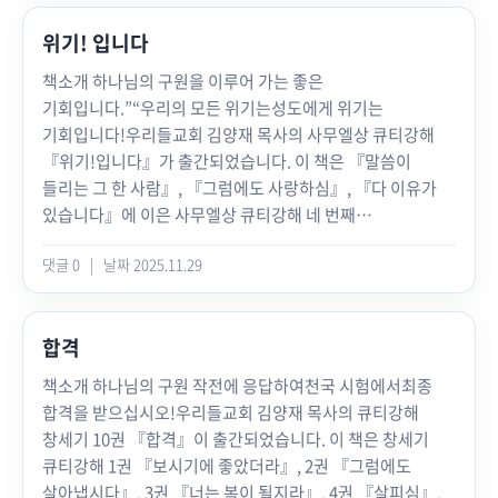
아니겠습니까? 이처럼 마지막 유언의 클라이맥스는 가정의
가세요!”…… 성도들만 만나면 자꾸 잔소리하게 되기
회복을 위해 내가 회개하는 것입니다.저자인 김양재 목사는
위기! 입니다
때문이다.절벽을 향해 돌진하는 자녀에게 “어머, 뛰지 마라~
교회는 가정에서 시작된다고 말하면서 가정이라는 최소한의
위험하단다” 교양 차리며 얘기할 부모는 없다. “얘! 위험해!!
책소개 하나님의 구원을 이루어 가는 좋은
울타리를 벗어나서 “교회에 오라”,“천국에 오라”고 외친들
멈춰!!!” 소리소리 질러 가며 자녀를 붙잡으러 달려가야 한다.
기회입니다.”“우리의 모든 위기는성도에게 위기는
무슨 소용이 있겠냐고 말합니다. 그러면서 영혼의 집인
어쩌면 성경 66권의 메시지도 이와 같은 하나님의 다급한
기회입니다!우리들교회 김양재 목사의 사무엘상 큐티강해
천국에 가기 위해, 가정의 회복을 위해 구체적으로 회개할
부르심이 아닐까? 김양재 목사는 성경을 묵상하면 할수록
『위기!입니다』가 출간되었습니다. 이 책은 『말씀이
것을 촉구합니다.여러분은 생의 마지막 날 어떤 유언을
이런 하나님의 안타까움이 전해지기에, 자신 역시도 안타깝게
들리는 그 한 사람』, 『그럼에도 사랑하심』, 『다 이유가
남기겠습니까? 결국 우리의 삶 자체가 유언으로 남게 될
권면하고 또 권면하게 된다고 말한다.그러나 ‘잔소리’라고
있습니다』에 이은 사무엘상 큐티강해 네 번째
것입니다. 이 책을 통해 회개의 고백이 담긴 ‘최고의 유언’을
했지만 김양재 목사의 모든 권면은 성경에 있는 하나님의
시리즈입니다. 사무엘상의 대단원으로 23장부터 31장까지의
남기는 그 한 사람이 세워지기를 간구합니다. 천국에서 나를
말씀이다. 그리고 그 ‘수없는 잔소리’가 ‘수많은 영혼’을
댓글 0
|
날짜 2025.11.29
말씀 묵상을, 특별히 ‘어떻게 사울 시대가 막을 내리고 다윗의
영접해 주실 주님을 바라보며, “내가 가는 천국에 너희도 꼭
살리고 ‘수많은 인생’을 일으켰다. 독자들에게도 이 잔소리가
새 시대가 열렸는가’를 다루고 있습니다.어떤 인생이든지
오라”고 믿음의 유언을 남기는 그 한 사람이 나오기를
‘하나님의 보이스(voice)’로, 내 영혼을 ‘살리는 음성’으로
위기가 찾아옵니다. 다윗과 사울의 인생도 위기의
축원합니다. 목차 이 책을 펴내며 05Part 1 아버지
들리기를 원한다. 목차 프롤로그chapter 1 말씀이 들리세요?
합격
연속이었습니다. 그러나 우리가 잘 알 듯, 두 인생의 결말은
품으로chapter 1 기회 (창 45:1~15) 14chapter 2 초청 (창
영적 전쟁의 최강병기는 한결같은 큐티입니다chapter 2
판이합니다. 사울에게 위기는 그야말로 ‘위기’였습니다.
45:16~28) 46chapter 3 내려놓는 여행 (창 46:1~7, 27)
책소개 하나님의 구원 작전에 응답하여천국 시험에서최종
성경, 덮어 놓고 믿지 말고 열어 놓고 믿으세요내 죄를
사울은 “이스라엘 자손 중에 그보다 더 준수한 자가
76chapter 4 아버지 품으로 (창 46:8~34) 106chapter 5
합격을 받으십시오!우리들교회 김양재 목사의 큐티강해
오픈하고 회개하는 것이 능력입니다chapter 3 그래서
없다”(삼상 9:2)라는 평가를 들을 만큼 외모가 출중하고
축복권 (창 47:1~12) 138chapter 6 살리는 경제정책 (창
창세기 10권 『합격』이 출간되었습니다. 이 책은 창세기
고난이 축복이에요하나님 사랑의 라스트 콜chapter 4 딱풀
막강한 권세까지 가졌지만, 다윗을 쫓는 데만 일생을
47:13~26) 168Part 2 최고의 유언은 회개입니다chapter 7
큐티강해 1권 『보시기에 좋았더라』, 2권 『그럼에도
성도가 되세요목장이 세계적인 대안입니다chapter 5 사람은
허비하다가 대적 블레셋에게 하릴없이 무너지고 끝내 자살로
유언 (창 47:27~31) 196chapter 8 특별한 사랑 (창 48:1~7)
살아냅시다』, 3권 『너는 복이 될지라』, 4권 『살피심』,
믿음의 대상이 아니에요사람은 사랑의 대상, 구원의