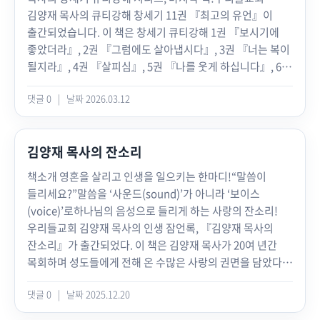
김양재 목사의 큐티강해 창세기 11권 『최고의 유언』이
출간되었습니다. 이 책은 창세기 큐티강해 1권 『보시기에
좋았더라』, 2권 『그럼에도 살아냅시다』, 3권 『너는 복이
될지라』, 4권 『살피심』, 5권 『나를 웃게 하십니다』, 6권
『위대한 결혼』, 7권 『후한 선물』, 8권 『주님, 속이
댓글 0
|
날짜 2026.03.12
시원하시겠습니다』, 9권 『그는 나보다 옳도다』, 10권
『합격』에 이은 열한 번째 저서로 창세기 45장부터
50장까지의 말씀 묵상을 담았습니다. 또한 김양재 목사의
김양재 목사의 잔소리
창세기 큐티강해 시리즈의 “완결편”이기도 합니다.창세기
11권에는 험악한 세월을 보낸 야곱의 마지막 여정이 담겨
책소개 영혼을 살리고 인생을 일으키는 한마디!“말씀이
있습니다. 특히 이 책에서는 온몸으로 최고의 유언을 남긴
들리세요?”말씀을 ‘사운드(sound)’가 아니라 ‘보이스
야곱을 깊이 만나 볼 수 있습니다. 마지막 유언에서 그는
(voice)’로하나님의 음성으로 들리게 하는 사랑의 잔소리!
“이제 나는 나의 영원한 본향인 ‘막벨라 굴’에서 ‘레아’와 함께
우리들교회 김양재 목사의 인생 잠언록, 『김양재 목사의
살겠노라”며 자녀들 앞에서 큰 회개의 고백을 했습니다(창
잔소리』가 출간되었다. 이 책은 김양재 목사가 20여 년간
49:31~32). 앞선 창세기 큐티강해 시리즈에서도
목회하며 성도들에게 전해 온 수많은 사랑의 권면을 담았다.
살펴보았지만, 라헬만 편애하는 야곱으로 인해 야곱 가정이
우리들교회에서 김양재 목사는 일명 ‘수잔’, ‘수없이
얼마나 상처가 많았습니까? 그러니 라헬이 아닌 레아 곁에
댓글 0
|
날짜 2025.12.20
잔소리하는 목사’로 통한다. “가정은 반드시 지켜야 해요!”,
묻히겠다는 이 고백이야말로 가정의 회복을 이루는 유언
“불신(不信)결혼하면 안 돼요!”, “교회 공동체에 꼭 붙어