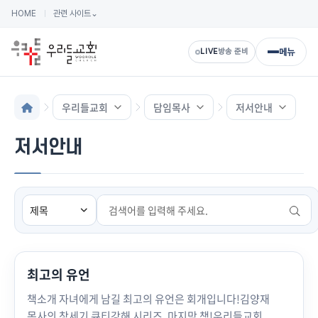
HOME
관련 사이트
⌄
메뉴
LIVE
방송 준비
우리들교회
담임목사
저서안내
저서안내
검색
최고의 유언
책소개 자녀에게 남길 최고의 유언은 회개입니다!김양재
목사의 창세기 큐티강해 시리즈, 마지막 책!우리들교회