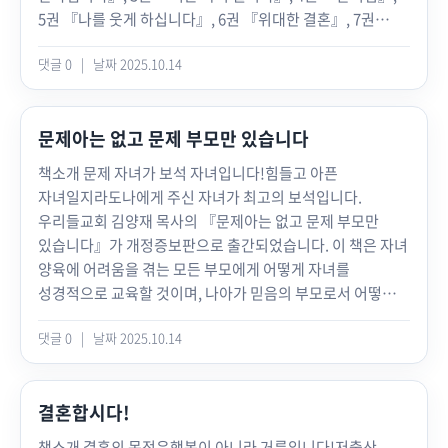
생을 마감했습니다. 반면에 다윗은 어땠습니까? 하나님께
226chapter 9 마지막 분별 (창 48:8~22) 254chapter 10
5권 『나를 웃게 하십니다』, 6권 『위대한 결혼』, 7권
대상입니다chapter 6 내 주머니부터 회개해야 해요‘어떻게
기름 부음을 받은 뒤 그의 삶은 날마다 고난의
최고의 유언 (창 49:1~12) 286chapter 11 각 사람의
『후한 선물』, 8권 『주님, 속이 시원하시겠습니다』, 9권
돈을 쓰는가’가 나의 신앙고백입니다chapter 7 우리 꼭,
행군이었습니다. 사울에게 쫓기는 것도 모자라 믿었던
분량대로 (창 49:13~28) 332chapter 12 마지막 유언 (창
댓글 0
|
날짜 2025.10.14
『그는 나보다 옳도다』에 이은 열 번째 책입니다.창세기
깨끗한 호적을 물려줍시다가정은 지킬 만한 가치가
백성들에게 배신당하고, 블레셋으로 도망쳤다가 아말렉에게
49:29~33) 358Part 3 용서의 종결자는
40장부터 44장까지의 말씀 묵상을 담은 10권에서는 요셉의
있으니까요!chapter 8 거룩하게 살고자 하면 행복이
모든 것을 사로잡히는 위기도 맞았습니다. 그럼에도 다윗은
하나님입니다chapter 13 화려한 장례식 (창 50:1~14)
이야기가 주를 이루는 것처럼 보입니다. 형들의 시기를 받아
따라와요사명 따라 사는 자의 모든 때는 아름답습니다 책
하나님을 떠나지 않았습니다. 도리어 모든 위기의 때마다
394chapter 14 용서 (창 50:15~21) 422chapter 15 기다림
문제아는 없고 문제 부모만 있습니다
노예로 팔리고, 억울하게 감옥에 갇히기까지 한 요셉이
속으로 “날마다 큐티한다고 날마다 벅찬 감동이 있는 것은
‘어떻게 순종해야 할까?’ 치열히 고민했습니다. 그러므로
(창 50:22~26) 456 책 속으로 “내가 하나님 앞에 진정
바로의 꿈을 해석해 주고 드디어 애굽의 총리가 됩니다.
아니에요. 하지만 매일 차례대로 읽어온 말씀이 중요한
책소개 문제 자녀가 보석 자녀입니다!힘들고 아픈
도무지 용서할 수 없는 사울을 용서하고, 가지 말아야 할 세상
가해자임을 알아야 하나님과도 화해하고, 나를 해하려고 한
그야말로 인생 역전입니다. 이후 요셉은 기근으로 조우하게
순간에 건강한 결정을 하도록 나를 이끕니다. 습관을 따라
자녀일지라도나에게 주신 자녀가 최고의 보석입니다.
땅 블레셋으로 떠난 자신의 죄를 처절히 회개했습니다.저자
사람과도 화해할 수 있습니다.” 〈p.39〉“천국과 비교하면
된 형들과의 관계 회복을 위해, 자신의 신분을 숨긴 채
말씀을 본 힘이 위기 속의 나를 살립니다.” 〈p.17〉“좋은
우리들교회 김양재 목사의 『문제아는 없고 문제 부모만
김양재 목사는 “다윗과 같은 진퇴양난의 상황에서도 우리가
이 땅의 것은 모두 누더기에 불과할 뿐입니다. 그런데 이 땅의
흥미진진한 작전을 펼칩니다. 이것만 보면 10권은 요셉의
환경이, 근사한 옷이나 화려한 스펙이 나를 보호해 주지
있습니다』가 개정증보판으로 출간되었습니다. 이 책은 자녀
하나님이 기뻐하실 것을 분별하며 행할 때, 위기는 기회로
것을 너무 아까워하다가 진짜 좋은 천국을 놓치면
구속사를 다루고 있는 것 같습니다. 물론 요셉도 구속사의
않습니다. 오늘 하루 말씀 붙들며 치열하게 살아낸 간증이
양육에 어려움을 겪는 모든 부모에게 어떻게 자녀를
바뀐다”고 전합니다. 그러므로 “성도에게 위기는 없다!”고
되겠습니까.” 〈p.52〉“인간관계가 힘들다고 모두가
주인공이 맞습니다.그러나 이 책의 저자인 김양재 목사는
나를 보호합니다.” 〈p.27〉“이 세상에서 가장 아름다운
성경적으로 교육할 것이며, 나아가 믿음의 부모로서 어떻게
말합니다. 왜냐하면 “성도에게 위기는, 하나님과 관계를
성숙해지는 것은 아닙니다. 야곱이 잘한 점은 힘들 때마다
말씀을 자세히 묵상하다 보면 야곱 가족을 향한 하나님의
감정은 회개입니다.” 〈p.53〉“심판과 구원은 동전의
가정을 바로 세울 수 있을지를 제시합니다.이 땅에서 가장 내
재정립하는 좋은 기회”이기 때문입니다.성도의 사명이
사람과 씨름하지 않고, 하나님과 씨름했다는 것입니다. “내
오묘한 구원 작전을 곳곳에서 발견할 수 있다고 말합니다.
양면과도 같습니다. 이 땅에서 일어나는 모든 사건은
댓글 0
|
날짜 2025.10.14
뜻대로 되지 않는 대상은 바로 ‘자녀’일 것입니다. 말 잘 듣고
무엇입니까? 한 영혼에 관심을 기울이는 것, 그 한 사람을
주를 가까이 하게 함은 십자가 짐 같은 고생이나” 이 찬송의
특별히 하나님은 요셉의 형들이 자백하지 못한 죄, 22년 전
구원으로 연결되기에, 심판 또한 하나님의 사랑입니다.”
공부 잘하여 집안의 자랑거리가 되어 주길 바라지만, 도리어
구원으로 인도하는 것이 성도의 사명입니다. 오직 사명 따라
가사처럼 야곱은 날마다 자신이 안 되는 부분을
요셉을 팔아 버린 그 죄를 다루십니다. 어떻게 다루시나요?
〈p.72〉“내게 온 고난은 결코 재수가 없어서 온 저주의
‘문제아’로 활약하며 부모의 속을 문드러지게 하는 자녀가
사는 삶이 가장 빛나는 인생입니다. 지금 어떤 위기를
안타까워하면서 하나님과 씨름했습니다.” 〈p.81〉“예배의
줄기차게 여러 사건과 환경으로 조여 오면서 관계 회복을
사건이 아닙니다. 어떤 모양의 고난이라도 하나님이 내게
결혼합시다!
얼마나 많습니까. 이 문제 자녀들을 우리는 어떻게 양육해야
만났습니까? 『위기!입니다』를 통해 인생의 위기가 구원의
결론은 내 욕심을 내려놓는 것입니다. 천국 가는 그날까지
위한 시험을 치르게 하십니다. 그리고 그 마지막 시험이 바로
허락하신 데는 다 구원의 목적과 뜻이 있어요. 고난당해도 내
할까요?저자 김양재 목사는 자녀들을 문제아로 만드는 것은
기회로 바뀌기를 원합니다. 목차 이 책을 펴내며 05Part 1
우리의 적용은 말씀으로 내 안의 욕심을 발견하고 내려놓는
책소개 결혼의 목적은행복이 아니라 거룩입니다!저출산,