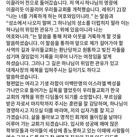
이끌리어 전으로 들어갔습니다. 저 역시 하나님의 영광에
이끌리듯 이끌리어 우리들교회를 개척했습니다. 레위기 21장
“나는 너를 거룩하게 하는 여호와임이니라.” 는 말씀과
“성소에서 나오지 말며 그 하나님의 성소를 더럽히지 말라 이는
하나님의 위임한 관유가 그 위에 있음이니라 나는
여호와니라.”는 말씀을 통해 저와 이웃을 거룩하게 할 것을
말씀하셨습니다. 이 말씀을 통하여 앞으로 제가 걸어가야 할
사역의 길과 우리들교회는 환난당하고 원통하고 빚진 자들을
섬기며 끊임없이 거룩을 이루어 나가는 여정임을 알게
하셨습니다. 그러나 그 길은 하나님이 위임한 관유가 있고
대제사장의 예복을 입혀주시는 길이기도 하다고
말씀하셨습니다.
형편없는 여리고 기생 라합이 이백만명의 이스라엘 백성을
가나안으로 들어가는 길목을 열었듯이 우리들교회가 한국
교회의 개혁을 위한 디딤돌이 되기를 소망합니다. 부르심을
받은 자로서 마지막까지 주시는 훈련을 잘 감당하며, 하나님이
경영하시고 지으실 터를 바라며, 저의 십자가를 잘 지고
가겠습니다. 삶을 돌아보고 영적인 회개와 돌이킴을 날마다
이루어 가는 교회가 되겠습니다. 입시와 성공에 매여 많은
학부모들과 아이들이 세상에 종노릇하고 있는 이때에 사람들이
예수 그리스도를 알고 참 생명과 진리의 길로 인도 되도록