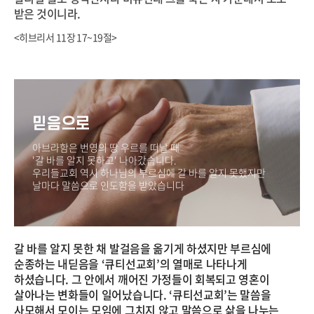
받은 것이니라.
<히브리서 11장 17~19절>
믿음으로
아브라함은 번영의 땅 우르를 떠날 때
'갈 바를 알지 못하고' 나아갔습니다.
우리들교회 역시 하나님의 부르심에 갈 바를 알지 못했지만
날마다 말씀으로 인도함을 받았습니다
갈 바를 알지 못한 채 발걸음을 옮기게 하셨지만 부르심에
순종하는 내딛음을 ‘큐티선교회’의 열매로 나타나게
하셨습니다. 그 안에서 깨어진 가정들이 회복되고 영혼이
살아나는 변화들이 일어났습니다. ‘큐티선교회’는 말씀을
사모해서 모이는 모임에 그치지 않고 말씀으로 삶을 나누는