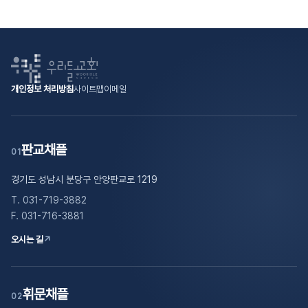
개인정보 처리방침
사이트맵
이메일
판교채플
01
경기도 성남시 분당구 안양판교로 1219
T. 031-719-3882
F. 031-716-3881
오시는 길
↗
휘문채플
02