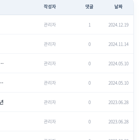
작성자
댓글
날짜
관리자
1
2024.12.19
관리자
0
2024.11.14
 김양재 목사 “낙태 아픔 서린 건물, 저출생 극복 위해 기부”
관리자
0
2024.05.10
별 인터뷰] 절대진리 믿는 교회, 어떻게 세상과 실천적 소통 할 수 있을까?
관리자
0
2024.05.10
주년
관리자
0
2023.06.28
관리자
0
2023.06.28