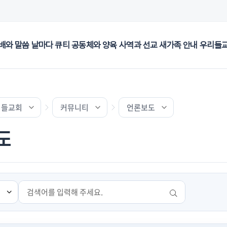
배와 말씀
날마다 큐티
공동체와 양육
사역과 선교
새가족 안내
우리들
리들교회
커뮤니티
언론보도
도
검색