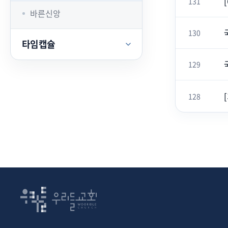
131
바른신앙
130
타임캡슐
129
128