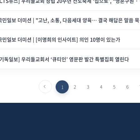
[CTS뉴스
국민일보 
국민일보 더미션 | [이명희의 인사이트] 의인 10명이 있는가
[기독일보] 우리들교회서 ‘큐티인’ 영문판 발간 특별집회 열린다
이전페이지로
2
3
4
5
6
1
가기