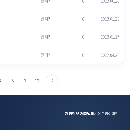
] 우리들교회 창립 20주년 전도축제 ‘집으로’, “영혼구원 · 가정회복 사명감당”
관리자
0
2023.06.28
더미션 | "고난, 소통, 다음세대 양육… 결국 해답은 말씀 묵상에 있다"
관리자
0
2023.01.26
관리자
0
2023.01.17
관리자
0
2022.04.28
다음페이지로
7
8
9
10
가기
개인정보 처리방침
사이트맵
이메일