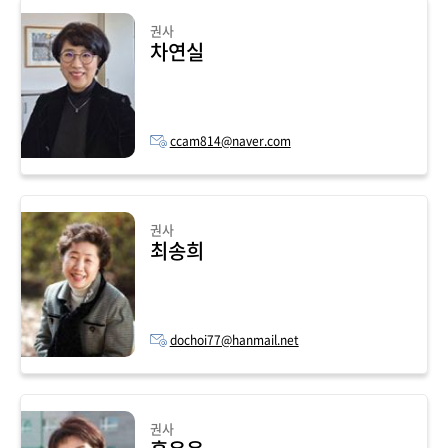
권사
차연실
ccam814@naver.com
권사
최송희
dochoi77@hanmail.net
권사