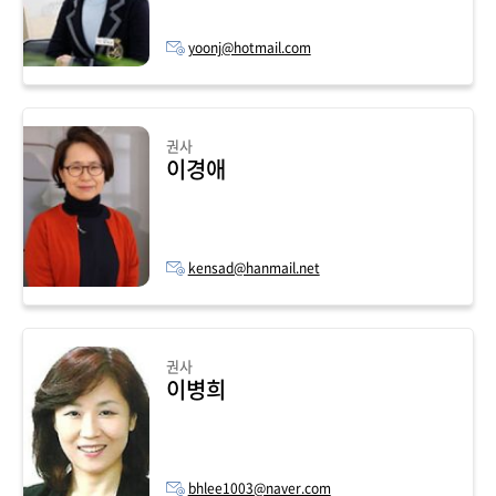
yoonj@hotmail.com
권사
이경애
kensad@hanmail.net
권사
이병희
bhlee1003@naver.com