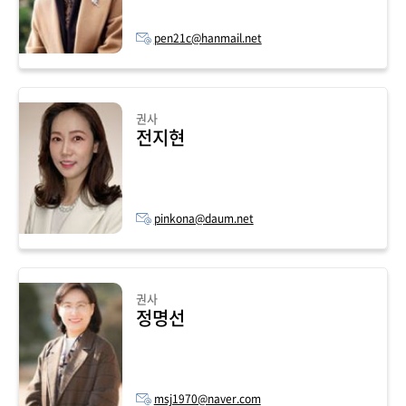
pen21c@hanmail.net
권사
전지현
pinkona@daum.net
권사
정명선
msj1970@naver.com