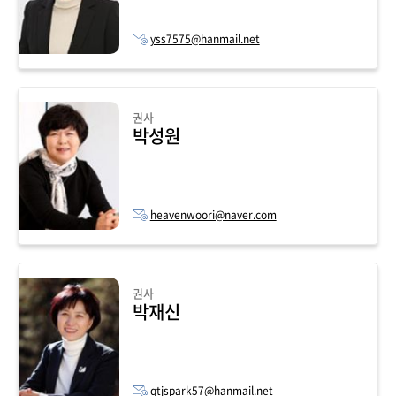
yss7575@hanmail.net
권사
박성원
heavenwoori@naver.com
권사
박재신
qtjspark57@hanmail.net