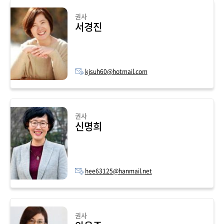
권사
서경진
kjsuh60@hotmail.com
권사
신명희
hee63125@hanmail.net
권사