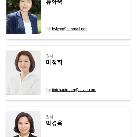
류화숙
hslyoo@hanmail.net
권사
마정희
jinichanimom@naver.com
권사
박경옥