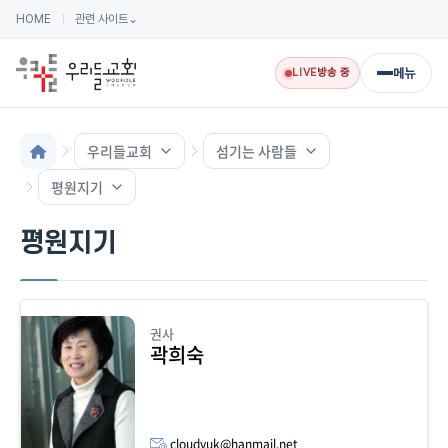
HOME
관련 사이트
⌄
메뉴
LIVE
방송 중
우리들교회
섬기는 사람들
평원지기
평원지기
권사
곽희숙
cloudyuk@hanmail.net