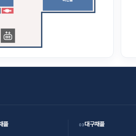
채플
대구채플
03