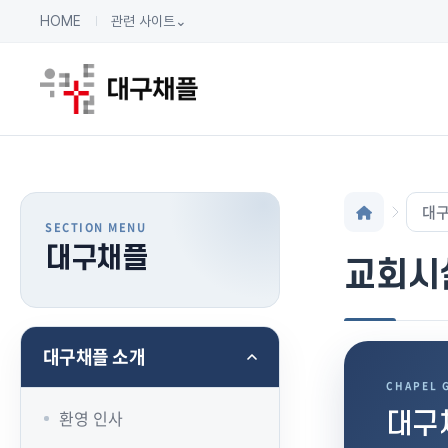
HOME
관련 사이트
⌄
대구
대구채플
교회시
대구채플 소개
CHAPEL 
환영 인사
대구