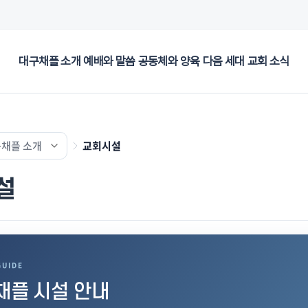
대구채플 소개
예배와 말씀
공동체와 양육
다음 세대
교회 소식
채플 소개
교회시설
설
GUIDE
채플 시설 안내