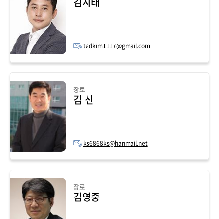
김시태
tadkim1117@gmail.com
장로
김 신
ks6868ks@hanmail.net
장로
김영중