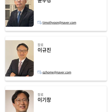
윤부경
timothyoon@naver.com
장로
이규진
qzhome@naver.com
장로
이기창