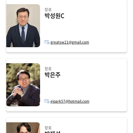
장로
박성원C
greatsw21@gmail.com
장로
박은주
ejpark57@hotmail.com
장로