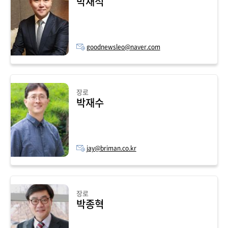
박재석
goodnewsleo@naver.com
장로
박재수
jay@briman.co.kr
장로
박종혁