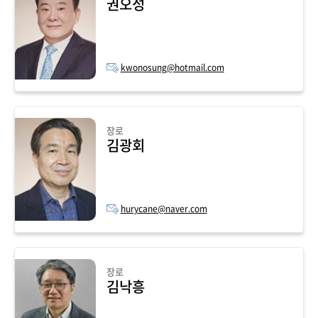
권오성
kwonosung@hotmail.com
장로
김광회
hurycane@naver.com
장로
김낙흥