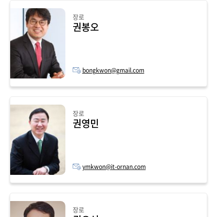
장로
권봉오
bongkwon@gmail.com
장로
권영민
ymkwon@it-ornan.com
장로