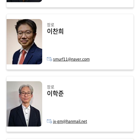
장로
이찬희
smurf11@naver.com
장로
이학준
jx-gm@hanmail.net