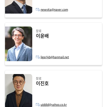
newvita@naver.com
장로
이윤배
ligerlyb@hanmail.net
장로
이진호
uiddid@yahoo.co.kr