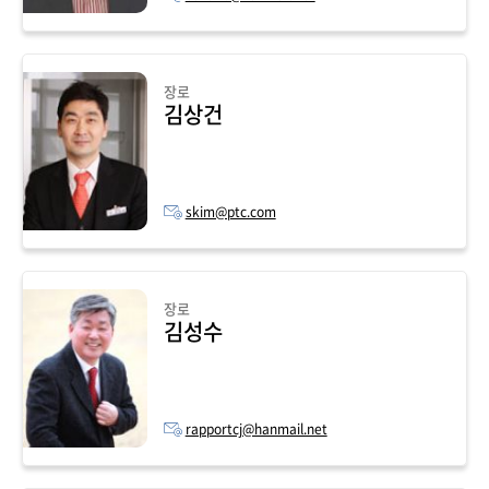
장로
김상건
skim@ptc.com
장로
김성수
rapportcj@hanmail.net