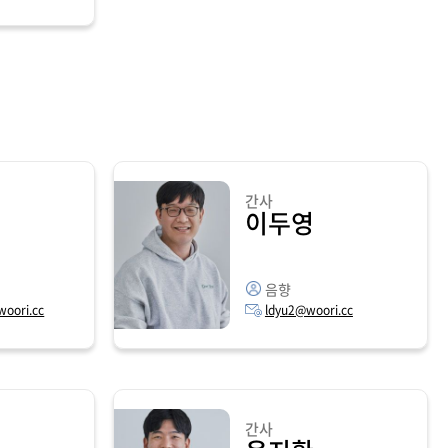
간사
이두영
음향
oori.cc
ldyu2@woori.cc
간사