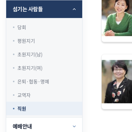
섬기는 사람들
당회
평원지기
초원지기(남)
초원지기(여)
은퇴·협동·명예
교역자
직원
예배안내