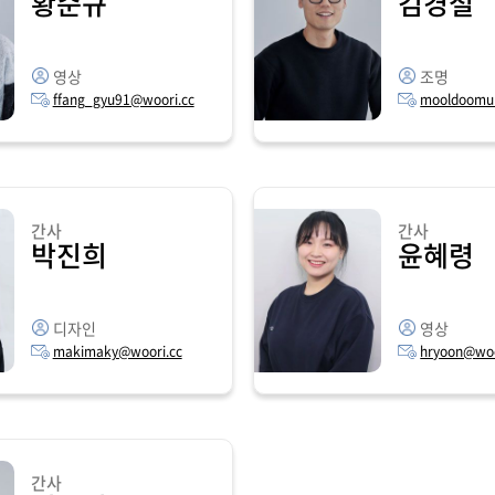
황준규
김경철
영상
조명
ffang_gyu91@woori.cc
mooldoomu
간사
간사
박진희
윤혜령
디자인
영상
makimaky@woori.cc
hryoon@woo
간사