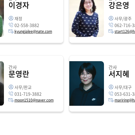
이경자
강은영
재정
사무/광주
02-558-3882
062-716-3
kyungjalee@nate.com
start126@h
간사
간사
문영란
서지혜
사무/판교
사무/대구
031-719-3882
053-631-3
moon1510@naver.com
mariring@h