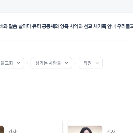
배와 말씀
날마다 큐티
공동체와 양육
사역과 선교
새가족 안내
우리들
리들교회
섬기는 사람들
직원
간사
간사