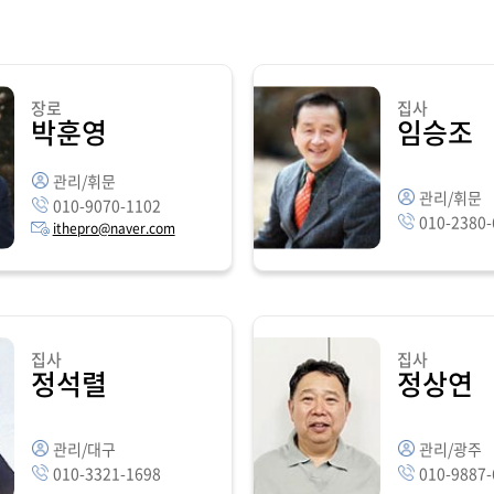
장로
집사
박훈영
임승조
관리/휘문
관리/휘문
010-9070-1102
010-2380
ithepro@naver.com
집사
집사
정석렬
정상연
관리/대구
관리/광주
010-3321-1698
010-9887