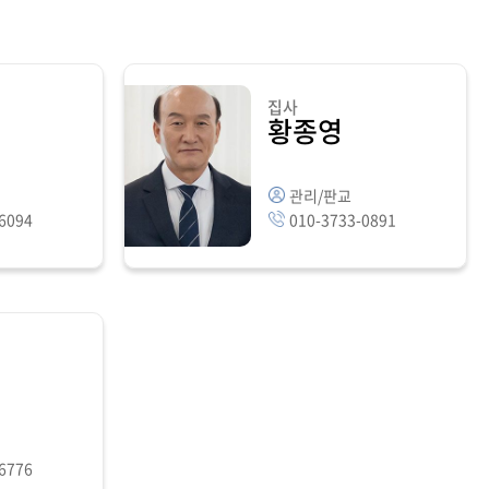
집사
황종영
관리/판교
-6094
010-3733-0891
-6776