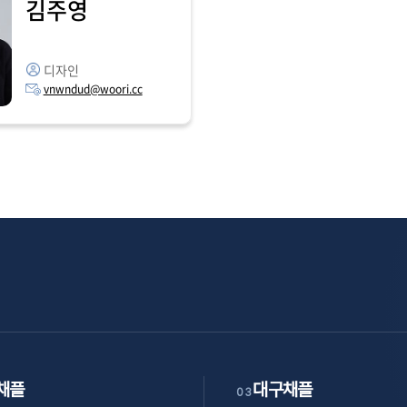
김주영
디자인
vnwndud@woori.cc
채플
대구채플
03