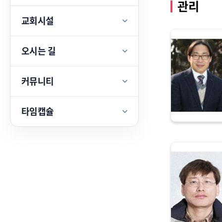
관리
교회시설
오시는 길
커뮤니티
타임캡슐