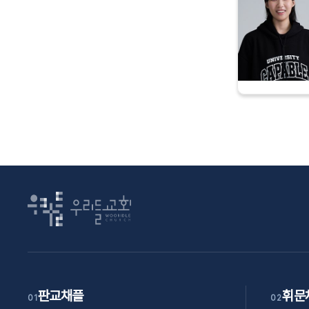
판교채플
휘문
01
02