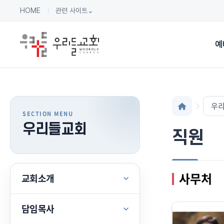
HOME
관련 사이트
⌄
예
우
우리들교회
직원
사무처
교회소개
담임목사