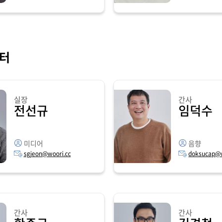
터
실장
간사
전선규
임덕수
미디어
음향
sgjeon@woori.cc
doksucap@w
간사
간사