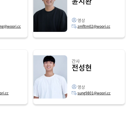
윤지환
영상
ng@woori.cc
zmfltm02@woori.cc
간사
전성현
영상
ri.cc
sung9801@woori.cc