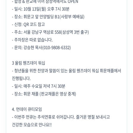
- 합정 & 판교에 이어 삼성역에서도 OPEN
- 일시: 10월 13일(월) 오후 7시 30분
- 장소: 휘문고 앞 안양빌딩 B1(사랑부 예배실)
- 신청: QR 코드 참고
- 주소: 서울 강남구 역삼로 558(삼성역 3번 출구)
- 주차장은 따로 없습니다.
- 문의: 강승현 목사(010-9808-6332)
3 울림 웬즈데이 워십
- 청년들을 위한 찬양과 말씀이 있는 울림 웬즈데이 워십 휘문채플에서
진행됩니다.
- 일시: 매주 수요일 저녁 7시 30분
- 장소: 휘문 채플 (판교채플은 영상 중계)
4. 먼데이 큐티모임
- 이번주 먼큐는 추석연휴로 쉬어갑니다. 즐거운 명절 보내시고
건강한 모습으로 만나요!!