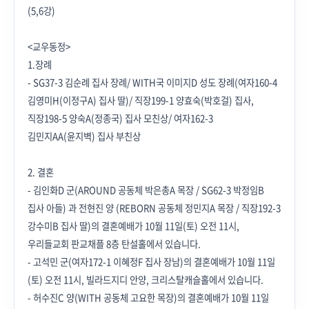
(5,6강)
<교우동정>
1.
장례
- SG37-3 김순례 집사 장례/ WITH국 이미지D 성도 장례(여자160-4
김영미H(이정구A) 집사 딸)/ 직장199-1 양효숙(박호걸) 집사,
직장198-5 양숙A(정종국) 집사 모친상/ 여자162-3
김민지AA(윤지벽) 집사 부친상
2. 결혼
- 김인화D 군(AROUND 공동체 박은총A 목장 / SG62-3 박정임B
집사 아들) 과 전현진 양 (REBORN 공동체 정민지A 목장 / 직장192-3
강수미B 집사 딸)의 결혼예배가 10월 11일(토) 오전 11시,
우리들교회 판교채플 8층 탄설홀에서 있습니다.
- 고석민 군(여자172-1 이혜정F 집사 장남)의 결혼예배가 10월 11일
(토) 오전 11시, 빌라드지디 안양, 크리스탈캐슬홀에서 있습니다.
- 허수진C 양(WITH 공동체 고요한 목장)의 결혼예배가 10월 11일