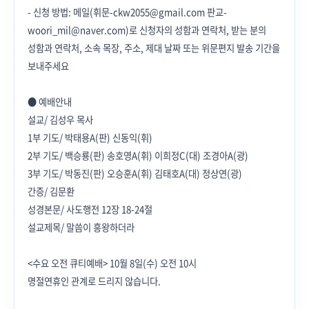
- 신청 방법: 메일(휘문-ckw2055@gmail.com 판교-
woori_mil@naver.com)로 신청자의 성함과 연락처, 받는 분의
성함과 연락처, 소속 목장, 주소, 제대 날짜 또는 위문편지 발송 기간을
보내주세요
● 예배안내
설교/ 김성우 목사
1부 기도/ 박태용A(판) 신동익(휘)
2부 기도/ 백승룡(판) 송호영A(휘) 이희정C(대) 조경아A(광)
3부 기도/ 박동진(판) 오승훈A(휘) 김태호A(대) 정상연(광)
간증/ 김문환
성경본문/ 사도행전 12장 18-24절
설교제목/ 말씀이 흥왕하더라
<수요 오전 큐티예배> 10월 8일(수) 오전 10시
명절연휴인 관계로 드리지 않습니다.