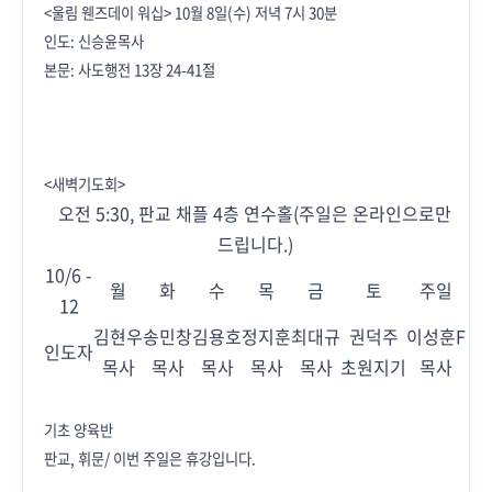
<울림 웬즈데이 워십> 10월 8
일(수) 저녁 7시 30분
인도: 신승윤목사
본문: 사도행전 13장 24-41절
<새벽기도회>
오전 5:30, 판교 채플 4층 연수홀(
주일은 온라인으로만
드립니다
.)
10/6 -
월
화
수
목
금
토
주일
12
김현우
송민창
김용호
정지훈
최대규
권덕주
이성훈F
인도자
목사
목사
목사
목사
목사
초원지기
목사
기초 양육반
판교, 휘문/ 이번 주일은 휴강입니다.