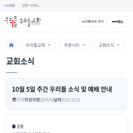
HOME
관련 사이트
⌄
메뉴
LIVE
방송 준비
우리들교회
커뮤니티
교회소식
교회소식
10월 5일 주간 우리들 소식 및 예배 안내
인쇄
작성자명
[관리자]
날짜
2025.10.01
● 공통