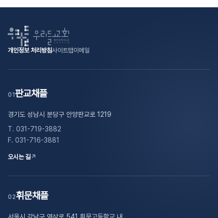
개인정보 처리방침
사이트맵
이메일
판교채플
01
경기도 성남시 분당구 안양판교로 1219
T. 031-719-3882
F. 031-716-3881
오시는 길
↗
휘문채플
02
서울시 강남구 역삼로 541 휘문고등학교 내