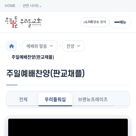
HOME
관련 사이트
⌄
메뉴
LIVE
방송 준비
예배와 말씀
찬양
주일예배찬양(판교채플)
주일예배찬양(판교채플)
전체
우리들워십
브랜뉴프레이즈