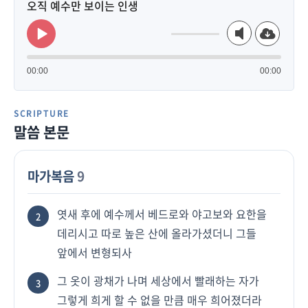
오직 예수만 보이는 인생
다운로드
Use
Audio
Up/Down
Player
Arrow
00:00
00:00
keys
to
increase
SCRIPTURE
or
decrease
말씀 본문
volume.
마가복음
9
엿새 후에 예수께서 베드로와 야고보와 요한을
2
데리시고 따로 높은 산에 올라가셨더니 그들
앞에서 변형되사
그 옷이 광채가 나며 세상에서 빨래하는 자가
3
그렇게 희게 할 수 없을 만큼 매우 희어졌더라