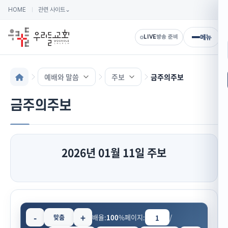
HOME
관련 사이트
⌄
메뉴
LIVE
방송 준비
예배와 말씀
주보
금주의주보
금주의주보
2026년 01월 11일 주보
-
+
배율:
100
%
페이지:
/
맞춤