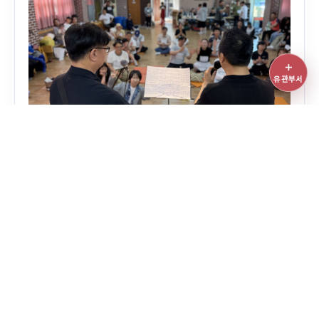
＋
유관부
유관부서
바로가
열기