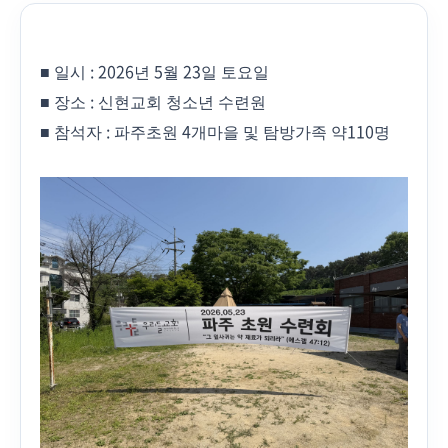
: 2026
5
23
■
일시
년
월
일 토요일
:
■
장소
신현교회 청소년 수련원
:
4
110
■
참석자
파주초원
개마을 및 탐방가족 약
명