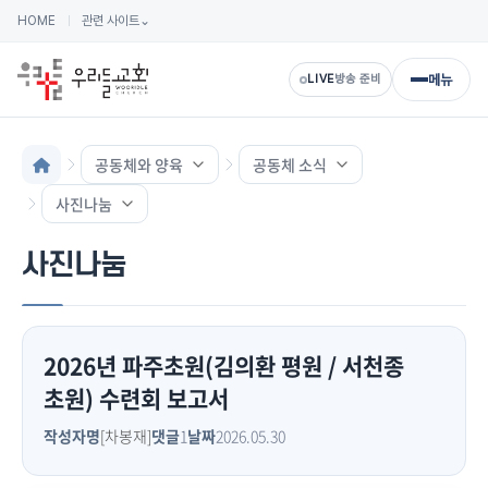
HOME
관련 사이트
⌄
메뉴
LIVE
방송 준비
공동체와 양육
공동체 소식
사진나눔
사진나눔
2026년 파주초원(김의환 평원 / 서천종
초원) 수련회 보고서
작성자명
[차봉재]
댓글
1
날짜
2026.05.30