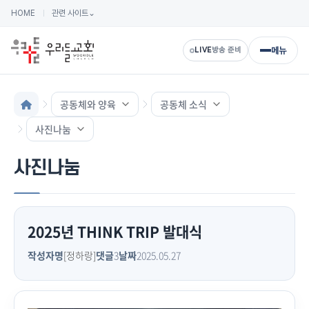
HOME
관련 사이트
⌄
메뉴
LIVE
방송 준비
공동체와 양육
공동체 소식
사진나눔
사진나눔
2025년 THINK TRIP 발대식
작성자명
[정하랑]
댓글
3
날짜
2025.05.27