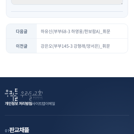
다음글
하유신(부부68-3 하영웅/한보람A)_휘문
이전글
강은오(부부145-3 강형래/양서은)_휘문
개인정보 처리방침
사이트맵
이메일
판교채플
01