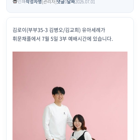
인쇄
작성자명
[관리자]
댓글
0
날짜
2026.07.01
김로이(부부35-3 김병오/김교희) 유아세례가
휘문채플에서 7월 5일 3부 예배시간에 있습니다.