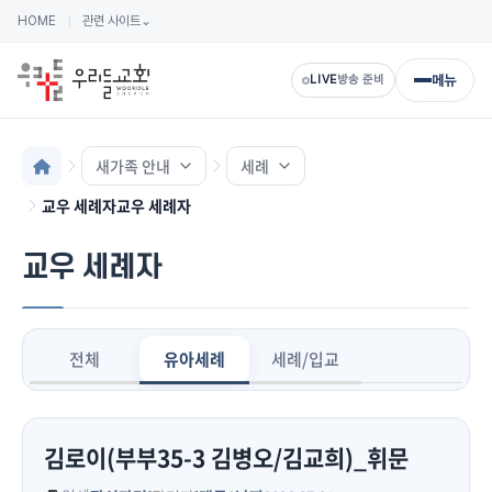
HOME
관련 사이트
⌄
메뉴
LIVE
방송 준비
새가족 안내
세례
교우 세례자교우 세례자
교우 세례자
전체
유아세례
세례/입교
김로이(부부35-3 김병오/김교희)_휘문