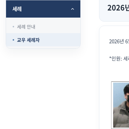
2026
세례
세례 안내
교우 세례자
2026년 
*인원: 세