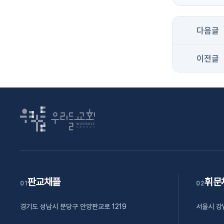
다음글
이전글
판교채플
휘문
01
02
경기도 성남시 분당구 안양판교로 1219
서울시 강