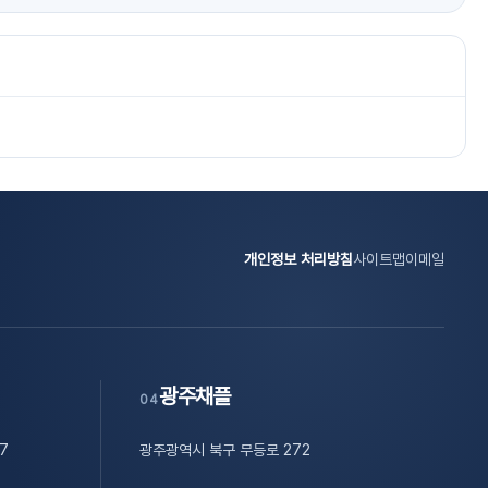
개인정보 처리방침
사이트맵
이메일
광주채플
04
7
광주광역시 북구 무등로 272