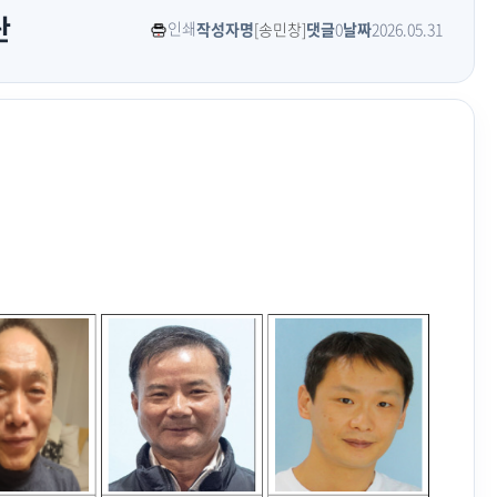
단
인쇄
작성자명
[송민창]
댓글
0
날짜
2026.05.31