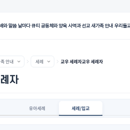
배와 말씀
날마다 큐티
공동체와 양육
사역과 선교
새가족 안내
우리들
족 안내
세례
교우 세례자교우 세례자
세례자
유아세례
세례/입교