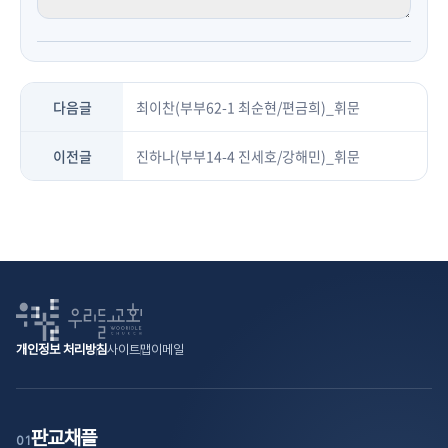
다음글
최이찬(부부62-1 최순현/편금희)_휘문
이전글
진하나(부부14-4 진세호/강해민)_휘문
개인정보 처리방침
사이트맵
이메일
판교채플
01