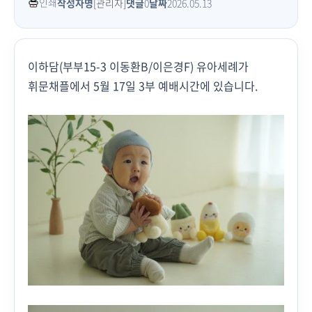
인쇄
작성자명
[관리자]
댓글
0
날짜
2026.05.13
이하담(부부15-3 이동환B/이은경F) 유아세례가
휘문채플에서 5월 17일 3부 예배시간에 있습니다.