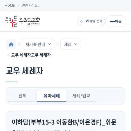
HOME
관련 사이트
⌄
메뉴
LIVE
방송 준비
새가족 안내
세례
교우 세례자교우 세례자
교우 세례자
전체
유아세례
세례/입교
이하담(부부15-3 이동환B/이은경F)_휘문