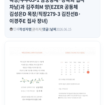
차남)과 김주희M 양(EZER 공동체
김성은D 목장/직장279-3 김진선B·
이경주E 집사 장녀)
인쇄
작성자명
[관리자]
댓글
0
날짜
2026.06.15