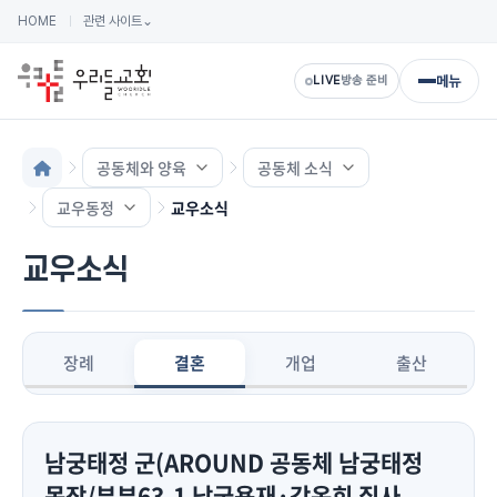
HOME
관련 사이트
⌄
메뉴
LIVE
방송 준비
공동체와 양육
공동체 소식
교우동정
교우소식
교우소식
장례
결혼
개업
출산
남궁태정 군(AROUND 공동체 남궁태정
목장/부부63-1 남궁용재·강옥희 집사