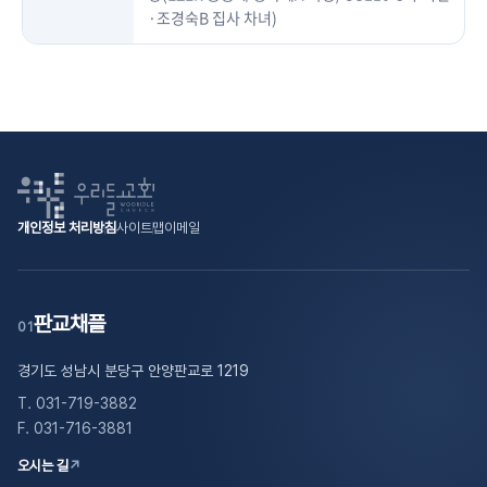
·조경숙B 집사 차녀)
개인정보 처리방침
사이트맵
이메일
판교채플
01
경기도 성남시 분당구 안양판교로 1219
T. 031-719-3882
F. 031-716-3881
오시는 길
↗