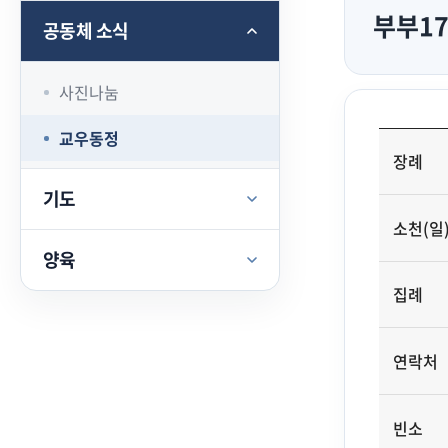
부부17
공동체 소식
사진나눔
교우동정
장례
기도
소천(일
양육
집례
연락처
빈소