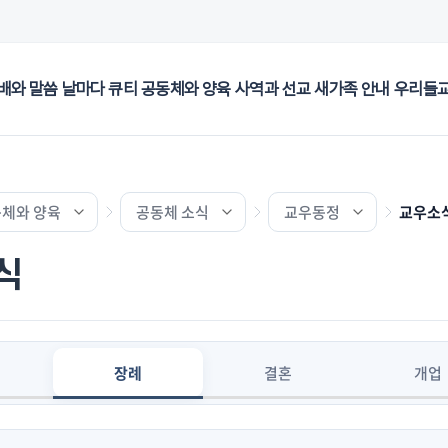
배와 말씀
날마다 큐티
공동체와 양육
사역과 선교
새가족 안내
우리들
체와 양육
공동체 소식
교우동정
교우소
식
장례
결혼
개업