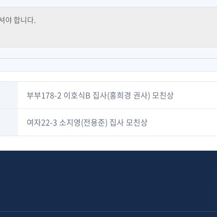
부부178-2 이호식B 집사(홍희경 권사) 모친상
여자22-3 소지영(전용준) 집사 모친상