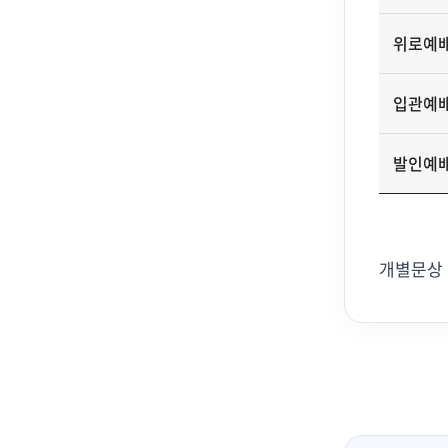
위로예
입관예
발인예
개별문상