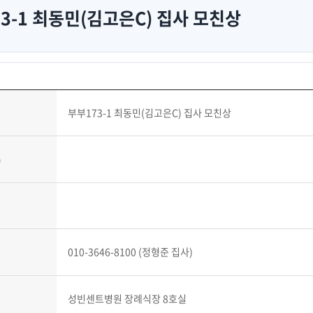
3-1 최동민(김고은C) 집사 모친상
부부173-1 최동민(김고은C) 집사 모친상
)
010-3646-8100 (정형준 집사)
성빈센트병원 장례식장 8호실