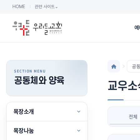
HOME
관련 사이트
⌄
예
공동
공동체와 양육
교우소
목장소개
전체
목장나눔