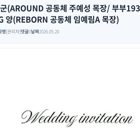
군(AROUND 공동체 주예성 목장/ 부부19
 양(REBORN 공동체 임예림A 목장)
자명
[관리자]
댓글
0
날짜
2026.05.20