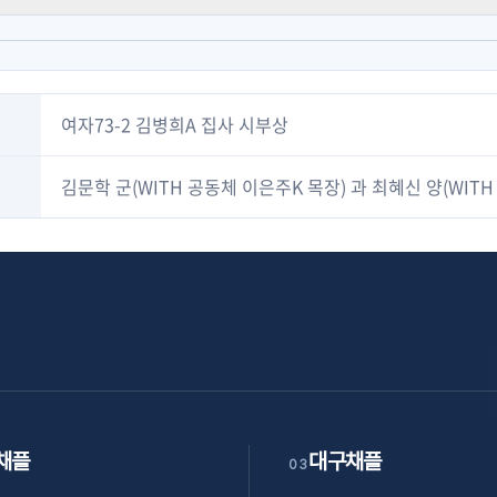
여자73-2 김병희A 집사 시부상
김문학 군(WITH 공동체 이은주K 목장) 과 최혜신 양(WITH
채플
대구채플
03