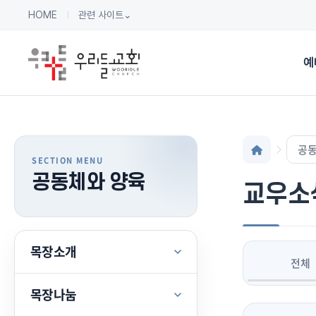
HOME
관련 사이트
⌄
예
공동
공동체와 양육
교우소
목장소개
전체
목장나눔