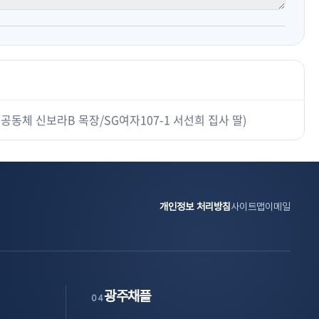
 공동체 신보라B 목장/SG여자107-1 서선희 집사 딸)
개인정보 처리방침
사이트맵
이메일
광주채플
04