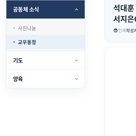
석대훈 
공동체 소식
서지은G
사진나눔
인쇄
작성
교우동정
기도
양육