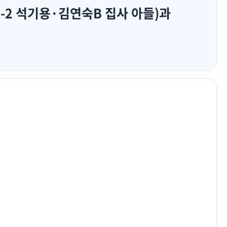
3-2 석기용·김연숙B 집사 아들)과