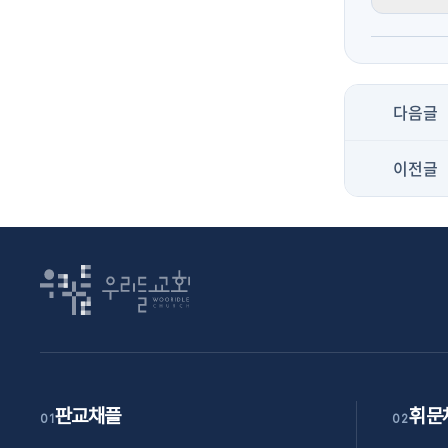
다음글
이전글
판교채플
휘문
01
02