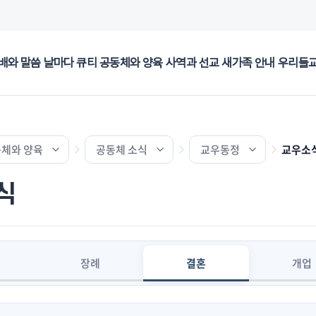
배와 말씀
날마다 큐티
공동체와 양육
사역과 선교
새가족 안내
우리들
체와 양육
공동체 소식
교우동정
교우소
식
장례
결혼
개업