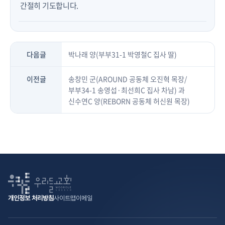
간절히 기도합니다.
다음글
박나래 양(부부31-1 박영철C 집사 딸)
이전글
송창민 군(AROUND 공동체 오진혁 목장/
부부34-1 송영섭·최선희C 집사 차남) 과
신수연C 양(REBORN 공동체 허신원 목장)
개인정보 처리방침
사이트맵
이메일