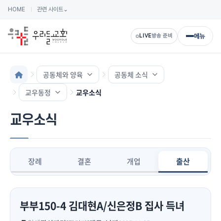
HOME
관련 사이트
⌄
메뉴
LIVE
방송 준비
공동체와 양육
공동체 소식
교우동정
교우소식
교우소식
장례
결혼
개업
출산
부부150-4 김대현A/신은정B 집사 득녀