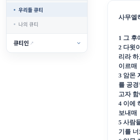
우리들 큐티
사무엘
나의 큐티
1
그 후
큐티인
↗
2
다윗이
리라 하
이르매
3
암몬 
를 공경
고자 함
4
이에 
보내매
5
사람들
기를 너