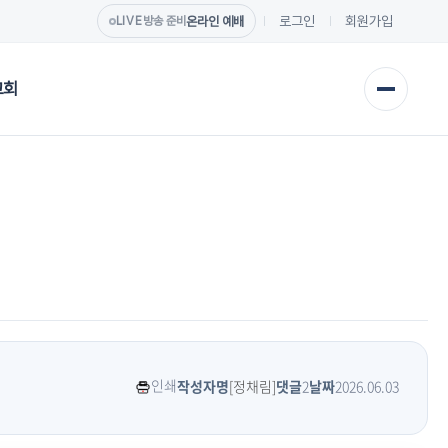
로그인
회원가입
온라인 예배
LIVE
방송 준비
교회
인쇄
작성자명
[정채림]
댓글
2
날짜
2026.06.03