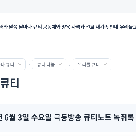
배와 말씀
날마다 큐티
공동체와 양육
사역과 선교
새가족 안내
우리들
다 큐티
큐티 나눔
우리들 큐티
 큐티
년 6월 3일 수요일 극동방송 큐티노트 녹취록