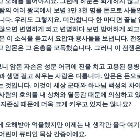
고 오해를 풀어야지요
.
그런데 하눈은 회개하지 않고
람의 여러 왕국에서 보병
3
만
3
천 명을 돈으로 사들
집니다
.
우리도 그렇지요
.
미안합니다 한 마디면 끝날 
않으면 변명하게 되고 변명하다 보면 방어하게 되고
은 이 소식을 듣고서 요압과 용사들을 보냅니다
.
전
 암몬은 그 은총을 모독했습니다
.
그러니 이 전쟁
보니 암몬 자손은 성문 어귀에 진을 치고 고용된 용
과 생명 걸고 싸우는 사람은 다릅니다
.
암몬은 돈으
는 것입니다
.
이것이 세상 군대와 하나님 백성의 차
 사람의 호의를 내 상처와 열등감 때문에 의심하고 
 자존심 때문에 더욱 크게 키우고 있지는 않나요
?
 오해받아 억울했지만 이제는 내 생각만 옳다 여기
어린이 큐티인 묵상 간증이에요
.