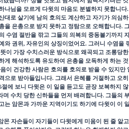
서겠습니까
?
성을 엿보고 탐지에서 함락시키려는 
하나님을 모르게 다윗의 마음도 분별하지 못합니다
산대로 살기에 남의 호의도 계산하고 자기가 의심하
총을 은총으로 받지 못하고 정탐으로 오해합니다
.
의 수염 절반을 깎고 그들의 의복의 중동볼기까지 
예와 권위
,
자유인의 상징이었어요
.
그러니 수염을 
 뜻이 가장 수치스러운 방식으로 왜곡되고 조롱당한
하게 해석하도록 유도하여 은총을 모독하게 하는 
음이 건강한 사람은 호의를 호의로 받을 수 있지만
공격으로 받아들입니다
.
그래서 은혜를 거절하고 오히
5
절에 보니 다윗은 이 일을 듣고도 곧장 보복하지 
며 수치 당한 신하들을 먼저 배려합니다
.
그들의 
고는 암몬과 가까운 지역이기도 하기에 다윗이 이 
암몬 자손들이 자기들이 다윗에게 미움이 된 줄 알고