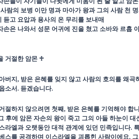
자손들이 자기들이 다윗에게 미움이 된 줄 알고 암몬
 사람의 보병 이만 명과 마아가 왕과 그의 사람 천 
 듣고 요압과 용사의 온 무리를 보내매
자손은 나와서 성문 어귀에 진을 쳤고 소바와 르홉 
을 거절한 암몬
♱
 아버지
,
받은 은혜를 잊지 않고 사람의 호의를 왜곡
시옵소서
.
듣겠습니다
.
거절하지 않으려면 첫째
,
받은 은혜를 기억해야 합
그 후에 암몬 자손의 왕이 죽고 그의 아들 하눈이 대
스라엘과 오랫동안 대적 관계에 있던 민족입니다
.
특
야베스를 공격하며 이스라엘을 괴롭힌 사람이에요
.
그