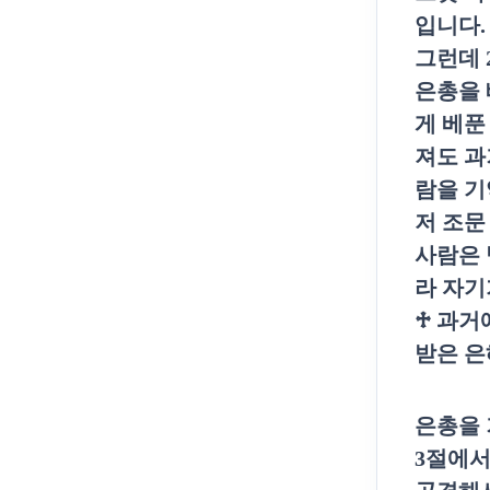
입니다
.
그런데
은총을 
게 베푼
져도 과
람을 
저 조문
사람은 
라 자기
♱
과거
받은 은
은총을 
3
절에서