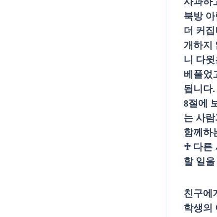
사과하
북방 아
더 커
개하지 
니 다윗
베풀었고
됩니다
.
8
절에 
는 사람
함께하
♱
다른
할 일을
친구에게
학생의 