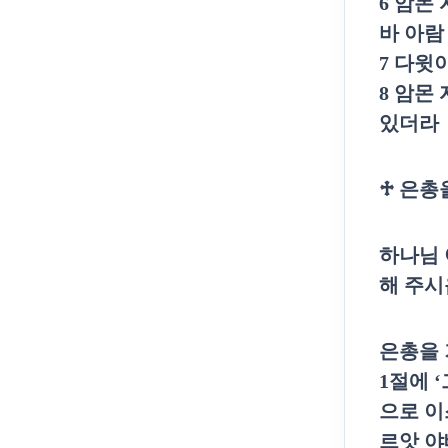
6
암몬 
바 아람
7
다윗이
8
암몬 
있더라
​♱
은총
하나님
해 주
은총을 
1
절에
‘
으로 이
르앗 