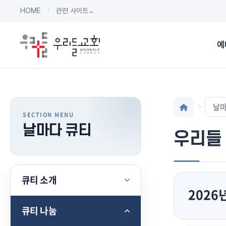
HOME
관련 사이트
⌄
예
날마
날마다 큐티
우리들
큐티 소개
2026
큐티 나눔