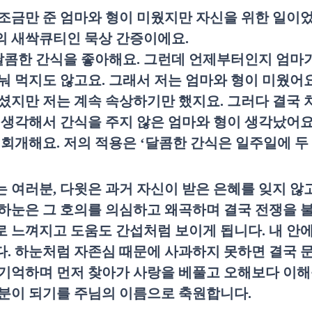
조금만 준 엄마와 형이 미웠지만 자신을 위한 일이
의 새싹큐티인 묵상 간증이에요
.
달콤한 간식을 좋아해요
.
그런데 언제부터인지 엄마가
눠 먹지도 않고요
.
그래서 저는 엄마와 형이 미웠어
셨지만 저는 계속 속상하기만 했지요
.
그러다 결국 
 생각해서 간식을 주지 않은 엄마와 형이 생각났어
 회개해요
.
저의 적용은
‘
달콤한 간식은 일주일에 두
는 여러분
,
다윗은 과거 자신이 받은 은혜를 잊지 않
하눈은 그 호의를 의심하고 왜곡하며 결국 전쟁을 
 느껴지고 도움도 간섭처럼 보이게 됩니다
.
내 안
다
.
하눈처럼 자존심 때문에 사과하지 못하면 결국 
기억하며 먼저 찾아가 사랑을 베풀고 오해보다 이해
분이 되기를 주님의 이름으로 축원합니다
.