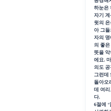
공경해
하눈은 
자기 계
윗의 은
아 그들
자의 명
의 좋은
뜻을 악
에요
.
마
의도 
그런데
돌아오라
데 여리
다
.
6
절에
‘