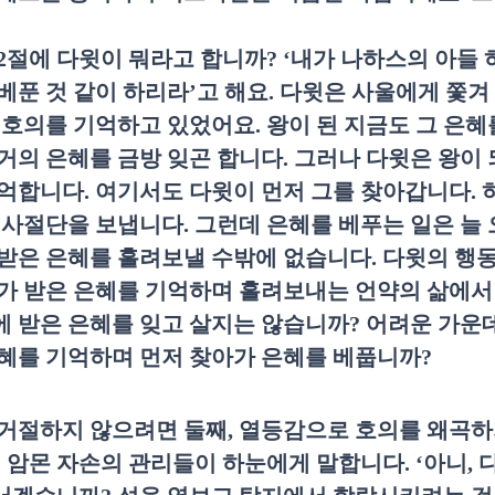
2
절에 다윗이 뭐라고 합니까
? ‘
내가 나하스의 아들 
베푼 것 같이 하리라
’
고 해요
.
다윗은 사울에게 쫓겨
 호의를 기억하고 있었어요
.
왕이 된 지금도 그 은혜
거의 은혜를 금방 잊곤 합니다
.
그러나 다윗은 왕이 
기억합니다
.
여기서도 다윗이 먼저 그를 찾아갑니다
.
 사절단을 보냅니다
.
그런데 은혜를 베푸는 일은 늘
받은 은혜를 흘려보낼 수밖에 없습니다
.
다윗의 행동
가 받은 은혜를 기억하며 흘려보내는 언약의 삶에서
에 받은 은혜를 잊고 살지는 않습니까
?
어려운 가운데
혜를 기억하며 먼저 찾아가 은혜를 베풉니까
?
거절하지 않으려면 둘째
,
열등감으로 호의를 왜곡하
 암몬 자손의 관리들이 하눈에게 말합니다
. ‘
아니
,