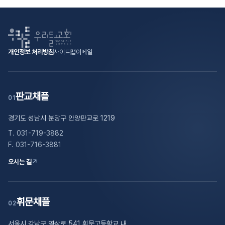
개인정보 처리방침
사이트맵
이메일
판교채플
01
경기도 성남시 분당구 안양판교로 1219
T. 031-719-3882
F. 031-716-3881
오시는 길
↗
휘문채플
02
서울시 강남구 역삼로 541 휘문고등학교 내