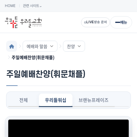
HOME
관련 사이트
⌄
메뉴
LIVE
방송 준비
예배와 말씀
찬양
주일예배찬양(휘문채플)
주일예배찬양(휘문채플)
전체
우리들워십
브랜뉴프레이즈