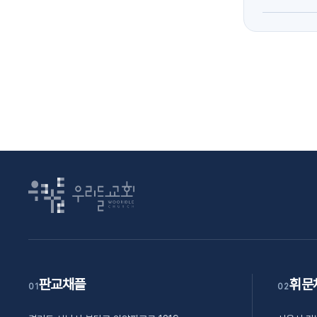
판교채플
휘문
01
02