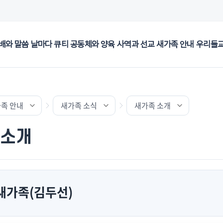
배와 말씀
날마다 큐티
공동체와 양육
사역과 선교
새가족 안내
우리들
족 안내
새가족 소식
새가족 소개
 소개
1 새가족(김두선)