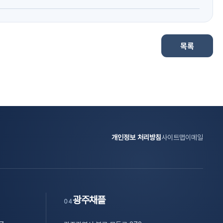
목록
개인정보 처리방침
사이트맵
이메일
광주채플
04