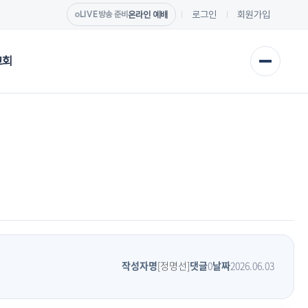
로그인
회원가입
온라인 예배
LIVE
방송 준비
교회
작성자명
[정명선]
댓글
0
날짜
2026.06.03