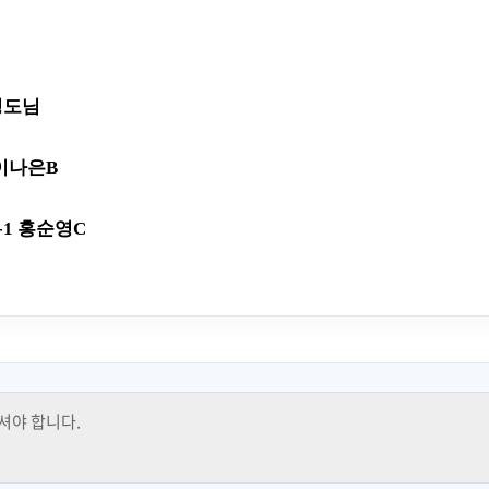
성도님
 이나은B
323-1 홍순영C