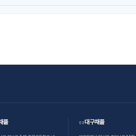
채플
대구채플
03