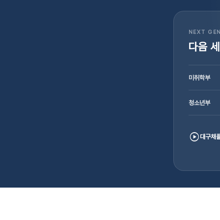
NEXT GE
다음 
미취학부
청소년부
play_circle
대구채플