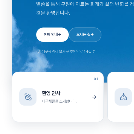
말씀을 통해 구원에 이르는 회개와 삶의 변화를 
것을 환영합니다.
예배 안내
→
오시는 길
→
location_on
대구광역시 달서구 조암남로 14길 7
01
환영 인사
waving_hand
church
→
대구채플을 소개합니다.