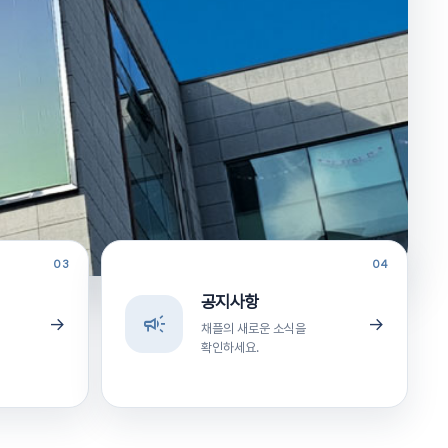
03
04
공지사항
campaign
→
→
채플의 새로운 소식을
확인하세요.