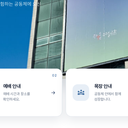
경험하는 공동체에 오신
02
예배 안내
목장 안내
diversity_3
→
예배 시간과 장소를
공동체 안에서 함께
확인하세요.
성장합니다.