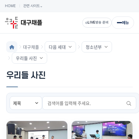
HOME
관련 사이트
⌄
메뉴
LIVE
방송 준비
대구채플
다음 세대
청소년부
우리들 사진
우리들 사진
검색