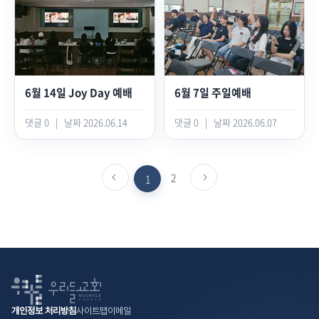
6월 14일 Joy Day 예배
6월 7일 주일예배
댓글 0
|
날짜 2026.06.14
댓글 0
|
날짜 2026.06.07
이전페이지로
2
다음페이지로
1
가기
가기
개인정보 처리방침
사이트맵
이메일