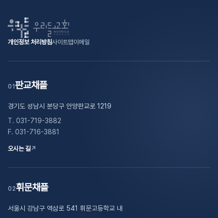
개인정보 처리방침
사이트맵
이메일
판교채플
01
경기도 성남시 분당구 안양판교로 1219
T. 031-719-3882
F. 031-716-3881
오시는 길
↗
휘문채플
02
서울시 강남구 역삼로 541 휘문고등학교 내