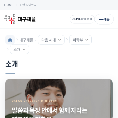
HOME
관련 사이트
⌄
메뉴
LIVE
방송 준비
대구채플
다음 세대
취학부
소개
소개
DAEGU CHILDREN MINISTRY
말씀과 목장 안에서 함께 자라는