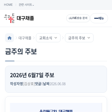
HOME
관련 사이트
⌄
메뉴
LIVE
방송 준비
대구채플
교회소식
금주의 주보
금주의 주보
2026년 6월7일 주보
작성자명
[김상호]
댓글
0
날짜
2026.06.08