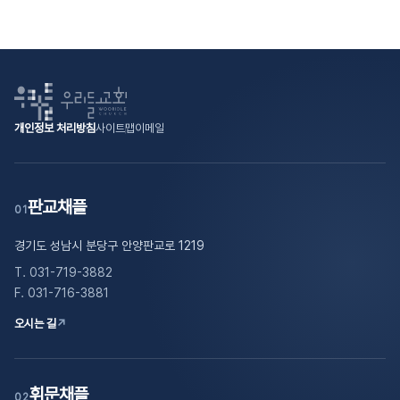
개인정보 처리방침
사이트맵
이메일
판교채플
01
경기도 성남시 분당구 안양판교로 1219
T. 031-719-3882
F. 031-716-3881
오시는 길
↗
휘문채플
02