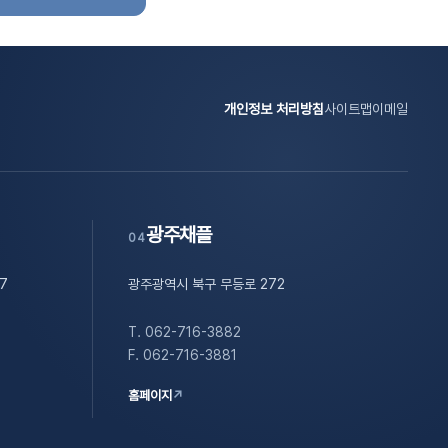
개인정보 처리방침
사이트맵
이메일
광주채플
04
7
광주광역시 북구 무등로 272
T. 062-716-3882
F. 062-716-3881
홈페이지
↗