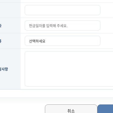
자
류
달사항
취소