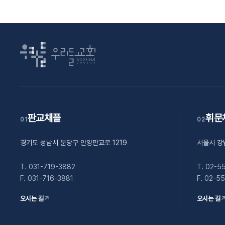
판교채플
휘문
01
02
경기도 성남시 분당구 안양판교로 1219
서울시 강
T. 031-719-3882
T. 02-5
F. 031-716-3881
F. 02-5
오시는 길
↗
오시는 길