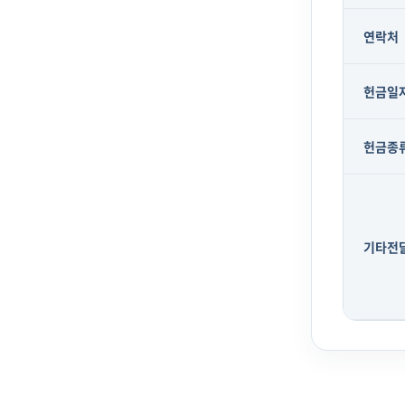
연락처
헌금일
헌금종
기타전