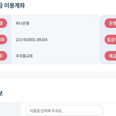
금 이용계좌
명
은
하나은행
계좌
입금
213-910001-89104
주
예
우리들교회
보