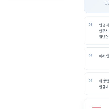
입
입금 시
안주셔
일반헌금
아래 
위 방
입금내