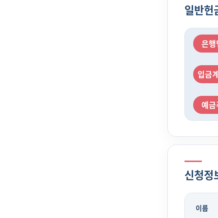
일반헌
은행
입금
예금
신청정
이름