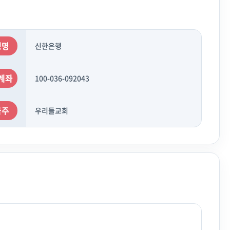
행명
신한은행
계좌
100-036-092043
금주
우리들교회