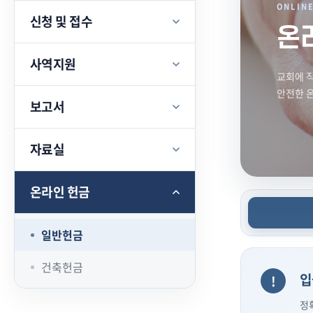
ONLIN
신청 및 접수
온
사역지원
교회에 
안전한 
보고서
자료실
온라인 헌금
일반헌금
건축헌금
입
정