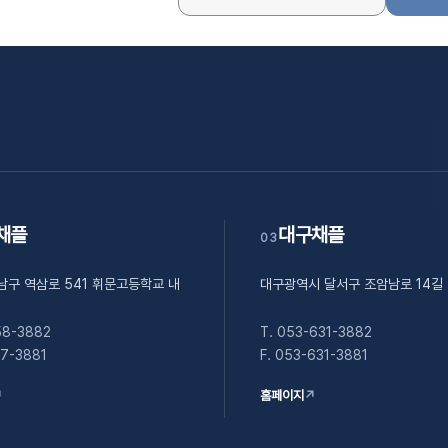
채플
대구채플
03
남구 역삼로 541 휘문고등학교 내
대구광역시 달서구 조암남로 14길 
58-3882
T. 053-631-3882
57-3881
F. 053-631-3881
↗
홈페이지
↗