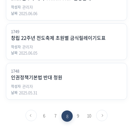
관리자
2025.06.06
1749
창립 22주년 전도축제 초원별 금식릴레이기도표
관리자
2025.06.05
1748
인권정책기본법 반대 청원
관리자
2025.05.31
이전페이지로
6
7
9
10
다음페이지로
8
가기
가기