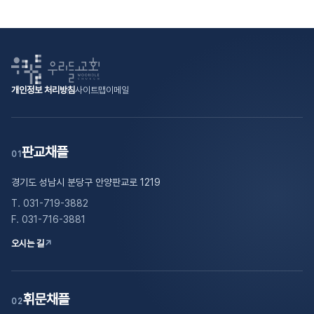
개인정보 처리방침
사이트맵
이메일
판교채플
01
경기도 성남시 분당구 안양판교로 1219
T. 031-719-3882
F. 031-716-3881
오시는 길
↗
휘문채플
02