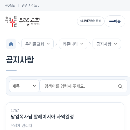
HOME
관련 사이트
⌄
메뉴
LIVE
방송 준비
우리들교회
커뮤니티
공지사항
공지사항
검색
1757
담임목사님 말레이시아 사역일정
관리자