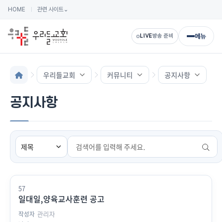
HOME
관련 사이트
⌄
메뉴
LIVE
방송 준비
우리들교회
커뮤니티
공지사항
공지사항
검색
57
일대일,양육교사훈련 공고
관리자