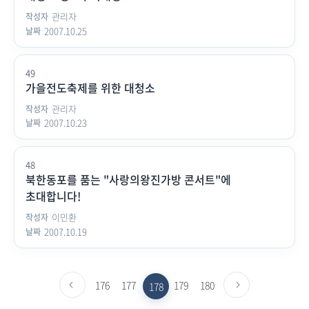
관리자
2007.10.25
49
가을전도축제를 위한 대청소
관리자
2007.10.23
48
북한동포를 품는 "사랑의왕진가방 콘서트"에
초대합니다!
이민환
2007.10.19
이전페이지로
176
177
179
180
다음페이지로
178