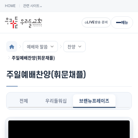
HOME
관련 사이트
⌄
메뉴
LIVE
방송 준비
예배와 말씀
찬양
주일예배찬양(휘문채플)
주일예배찬양(휘문채플)
전체
우리들워십
브랜뉴프레이즈